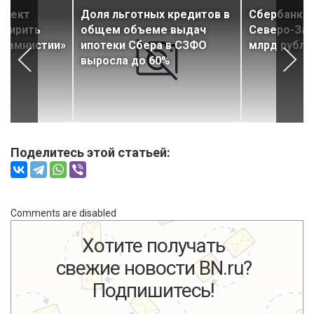
роект
Доля льготных кредитов в
Сбербанк з
сширить
общем объеме выдач
Северо-Зап
й амнистии»
ипотеки Сбера в СЗФО
млрд рубле
выросла до 60%
Поделитесь этой статьей:
Comments are disabled
Хотите получать
свежие новости BN.ru?
Подпишитесь!