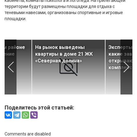
кабинеты, комнаты психолога и логопеда. На прилегающей
территории будут размещены площадки для отдыха с
теневыми навесами, организованы спортивные и игровые
площадки.
ком районе
На рынок выведены
Эксперты р
еление
квартиры в доме 21 ЖК
какие заве
«Северная долина»
открывают
комплекса
Поделитесь этой статьей:
Comments are disabled