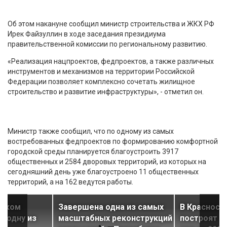
Об этом накануне сообщил министр строительства и ЖКХ РФ
Ирек Файзуллин в ходе заседания президиума
правительственной комиссии по региональному развитию.
«Реализация нацпроектов, федпроектов, а также различных
инструментов и механизмов на территории Российской
Федерации позволяет комплексно сочетать жилищное
строительство и развитие инфраструктуры», - отметил он.
Министр также сообщил, что по одному из самых
востребованных федпроектов по формированию комфортной
городской среды планируется благоустроить 3917
общественных и 2584 дворовых территорий, из которых на
сегодняшний день уже благоустроено 11 общественных
территорий, а на 162 ведутся работы.
вском
Завершена одна из самых
В Красносе
т одну из
масштабных реконструкций
построят н