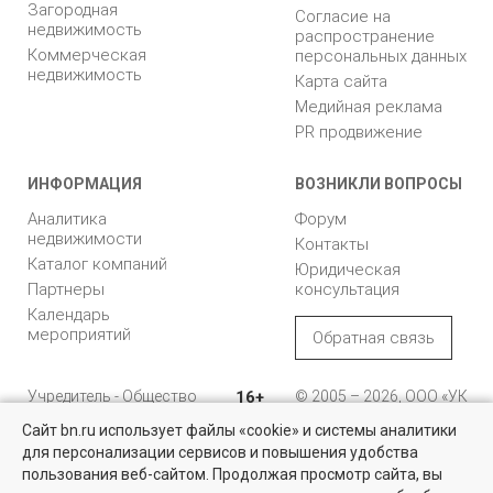
Загородная
Согласие на
недвижимость
распространение
Коммерческая
персональных данных
недвижимость
Карта сайта
Медийная реклама
PR продвижение
ИНФОРМАЦИЯ
ВОЗНИКЛИ ВОПРОСЫ
Аналитика
Форум
недвижимости
Контакты
Каталог компаний
Юридическая
Партнеры
консультация
Календарь
мероприятий
Обратная связь
Учредитель - Общество
16+
© 2005 – 2026, ООО «УК
с ограниченной
«БН»
Сайт bn.ru использует файлы «cookie» и системы аналитики
ответственностью
"Управляющая
196105, Санкт-
для персонализации сервисов и повышения удобства
компания "Бюллетень
Петербург, пр. Юрия
пользования веб-сайтом. Продолжая просмотр сайта, вы
недвижимости"
Гагарина, 1