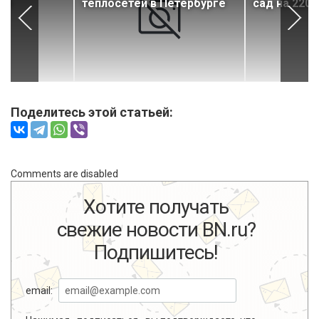
ол
теплосетей в Петербурге
сад на 220 
Поделитесь этой статьей:
Comments are disabled
Хотите получать
свежие новости BN.ru?
Подпишитесь!
email: