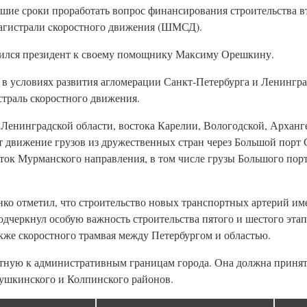
айшие сроки проработать вопрос финансирования строительства 
магистрали cкоростного движения (ШМСД).
ратился президент к своему помощнику Максиму Орешкину.
о в условиях развития агломерации Санкт‑Петербурга и Ленингр
траль скоростного движения.
Ленинградской области, востока Карелии, Вологодской, Арханг
т движение грузов из дружественных стран через Большой порт 
ок Мурманского направления, в том числе грузы Большого порт
ко отметил, что строительство новых транспортных артерий и
подчеркнул особую важность строительства пятого и шестого этап
же скоростного трамвая между Петербургом и областью.
ную к административным границам города. Она должна принят
Пушкинского и Колпинского районов.