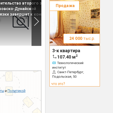
ительство второго этапа
Проект Большого
Продажа
ковско-Дунайской
Смоленского моста прошел
язки завершат к концу
госэкспертизу
24 000
тыс.р.
3-к квартира
2
107.40
м
Технологический
институт
Санкт-Петербург,
Подольская, 50
что это?
ты
и
Политикой