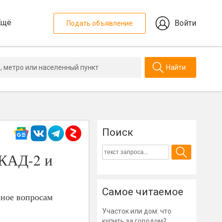
Ещё
Войти
Подать объявление
Найти
Поиск
 КАД-2 и
Самое читаемое
нное вопросам
Участок или дом: что
купить за городом?