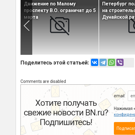
Движение по Малому
Петербург по
рошел
проспекту В.О. ограничат до 5
на строитель
марта
Дунайской ра
Поделитесь этой статьей:
Comments are disabled
email:
Хотите получать
Нажимая «
свежие новости BN.ru?
конфиден
Подпишитесь!
Подписа