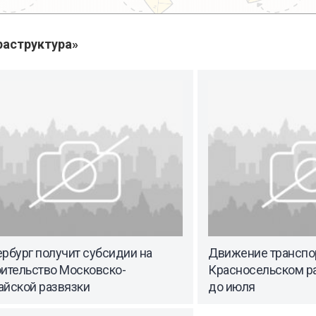
аструктура»
рбург получит субсидии на
Движение транспор
оительство Московско-
Красносельском ра
айской развязки
до июля