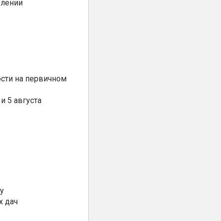
елении
сти на первичном
и 5 августа
у
х дач