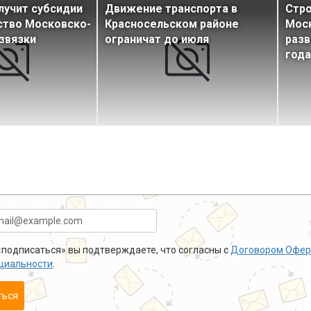
лучит субсидии
Движение транспорта в
Стро
ство Московско-
Красносельском районе
Мос
звязки
ограничат до июля
разв
года
подписаться» вы подтверждаете, что согласны с
Договором Офер
циальности
.
ться