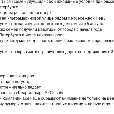
3,3 тысяч семей улучшили свои жилищные условия при расс
етербурге
: цены резко пошли вверх
н на Ультрамариновой улице рядом с набережной Невы
уемых ограничениях дорожного движения с 6 августа
ких семей получили квартиры от города с начала года
етербурга в июле показали рост
ут инструменты для повышения безопасности и прозрачно
уемых закрытиях и ограничениях дорожного движения с 3 
еры легли на дно
 в поле негусто
 стремительно падает
 проекта «Квартал-парк УЮТный»
 компании все чаще обращают внимание не только на цен
му зумеры отказываются от новых квартир в пользу стары