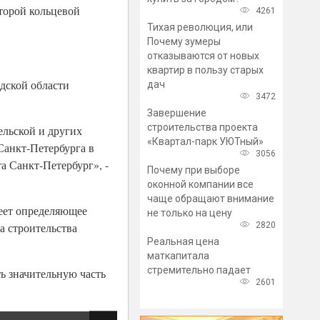
второй кольцевой
4261
Тихая революция, или
Почему зумеры
отказываются от новых
квартир в пользу старых
адской области
дач
3472
Завершение
строительства проекта
ельской и других
«Квартал-парк УЮТный»
Санкт‑Петербурга в
3056
а Санкт‑Петербург», -
Почему при выборе
оконной компании все
чаще обращают внимание
меет определяющее
не только на цену
2820
а строительства
Реальная цена
маткапитала
стремительно падает
ь значительную часть
2601