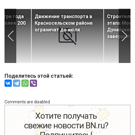
а три года
Движение транспорта в
Строительс
 более 200
Красносельском районе
этапа Моск
ограничат до июля
Дунайской 
завершат к
Поделитесь этой статьей:
Comments are disabled
Хотите получать
свежие новости BN.ru?