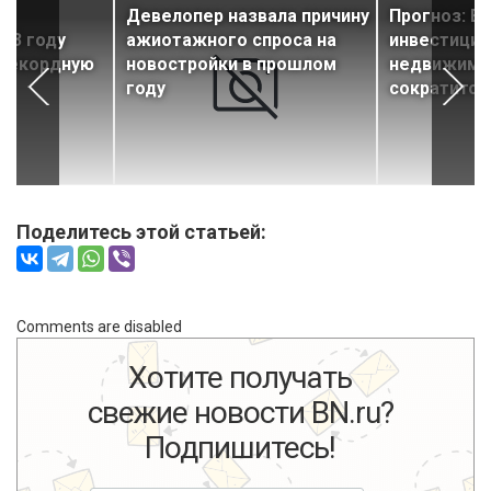
ь
Девелопер назвала причину
Прогноз: В
023 году
ажиотажного спроса на
инвестиций
 рекордную
новостройки в прошлом
недвижимо
году
сократится
Поделитесь этой статьей:
Comments are disabled
Хотите получать
свежие новости BN.ru?
Подпишитесь!