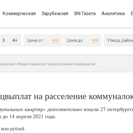
Коммерческая
Зарубежная
BN Газета
Аналитика
3
4+
всё
всё
 увеличил объем соцвыплат на расселение коммуналок
оцвыплат на расселение коммунало
мунальных квартир» дополнительно вошли 27 петербургс
до 14 апреля 2021 года.
 млн рублей.