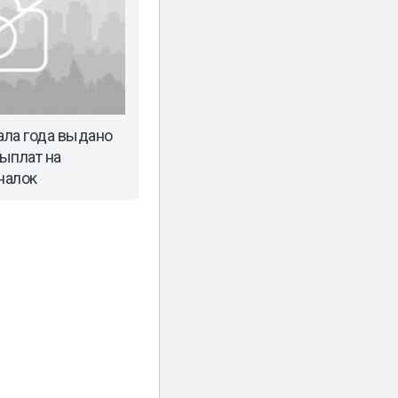
ала года выдано
выплат на
налок