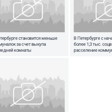
етербурге становится меньше
В Петербурге с нач
уналок за счет выкупа
более 1,3 тыс. соц
ледней комнаты
расселение комму