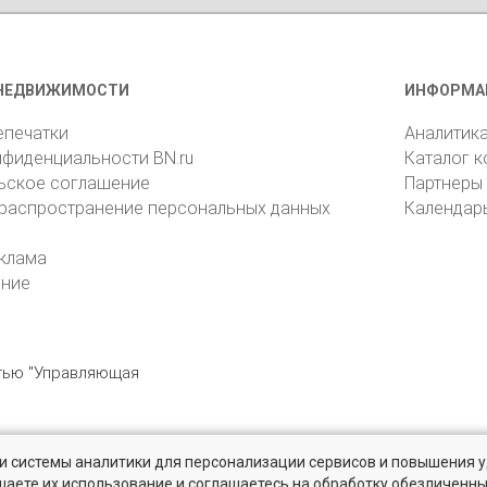
НЕДВИЖИМОСТИ
ИНФОРМА
епечатки
Аналитик
нфиденциальности BN.ru
Каталог 
ьское соглашение
Партнеры
 распространение персональных данных
Календар
клама
ение
стью "Управляющая
» и системы аналитики для персонализации сервисов и повышения 
6105, Санкт-Петербург, пр. Юрия Гагарина, 1
reklama@bn.ru
шаете их использование и соглашаетесь на обработку обезличенн