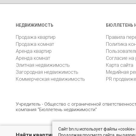
НЕДВИЖИМОСТЬ
БЮЛЛЕТЕНЬ 
Продажа квартир
Правила пер
Продажа комнат
Политика ко
Аренда квартир
Пользовател
Аренда комнат
Согласие на
Элитная недвижимость
Карта сайта
Загородная недвижимость
Медийная ре
Коммерческая недвижимость
PR продвиж
Учредитель - Общество с ограниченной ответственно
компания "Бюллетень недвижимости"
Сайт bn.ru использует файлы «cookie
© 2005 – 2026, ООО «УК «БН»
8 (812) 331-93-56
19
Найти квартиру - это просто!
Продолжая просмотр сайта, вы разре