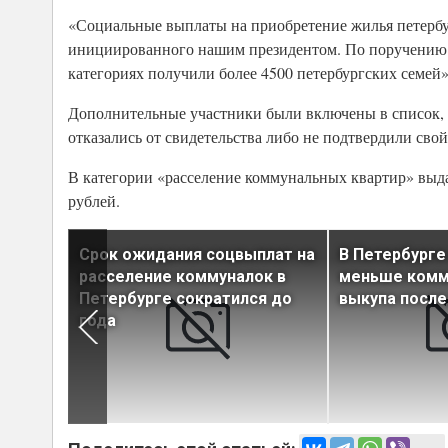
«Социальные выплаты на приобретение жилья петербу
инициированного нашим президентом. По поручению гл
категориях получили более 4500 петербургских семей»
Дополнительные участники были включены в список, т
отказались от свидетельства либо не подтвердили сво
В категории «расселение коммунальных квартир» выда
рублей.
ких
Срок ожидания соцвыплат на
В Петербурге
плату
расселение коммуналок в
меньше комм
алок
Петербурге сократился до
выкупа посл
года