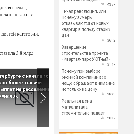
4357
ская среда»,
Тихая революция, или
ыплаты в разных
Почему зумеры
отказываются от новых
квартир в пользу старых
 другой категории,
дач
3612
Завершение
тавила 3,8 млрд
строительства проекта
«Квартал-парк УЮТный»
3147
Почему при выборе
тербурге с начала года
Более 600 петербургских
оконной компании все
ано более тысячи
семей получили соцвыплату
чаще обращают внимание
ыплат на расселение
на расселение коммуналок
не только на цену
2898
муналок
Реальная цена
маткапитала
стремительно падает
2807