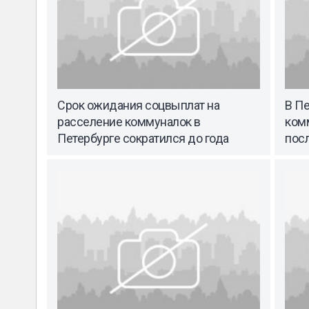
Срок ожидания соцвыплат на
В П
расселение коммуналок в
комм
Петербурге сократился до года
пос