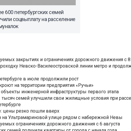
е 600 петербургских семей
учили соцвыплату на расселение
муналок
уемых закрытиях и ограничениях дорожного движения с 8 
роходку Невско-Василеостровской линии метро и продолж
Петербурге в июле продолжили рост
ткроют на территории предприятия «Ручьи»
 объекты инженерной инфраструктуры первого этапа
3,3 тысяч семей улучшили свои жилищные условия при расс
етербурге
: цены резко пошли вверх
н на Ультрамариновой улице рядом с набережной Невы
уемых ограничениях дорожного движения с 6 августа
ких семей получили квартиры от города с начала года