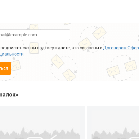
подписаться» вы подтверждаете, что согласны с
Договором Офер
циальности
.
ться
налок»