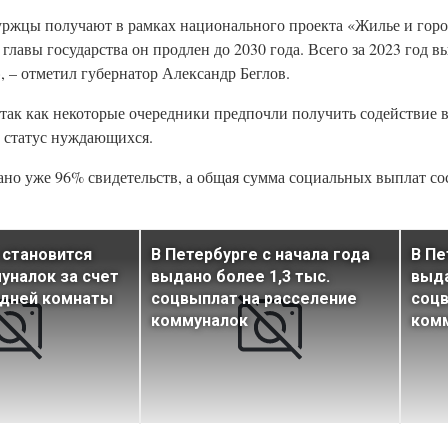
ржцы получают в рамках национального проекта «Жилье и город
авы государства он продлен до 2030 года. Всего за 2023 год в
, – отметил губернатор Александр Беглов.
ак как некоторые очередники предпочли получить содействие в
й статус нуждающихся.
но уже 96% свидетельств, а общая сумма социальных выплат сос
 становится
В Петербурге с начала года
В Пе
уналок за счет
выдано более 1,3 тыс.
выд
едней комнаты
соцвыплат на расселение
соцв
коммуналок
ком