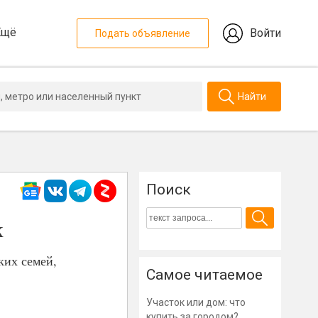
Ещё
Войти
Подать объявление
Найти
Поиск
к
ких семей,
Самое читаемое
Участок или дом: что
купить за городом?