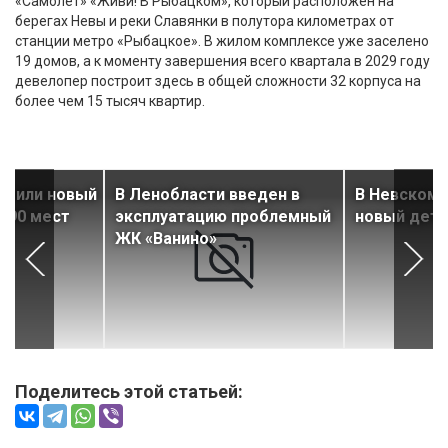
«Самолет» «Живи! В Рыбацком», который расположен на
берегах Невы и реки Славянки в полутора километрах от
станции метро «Рыбацкое». В жилом комплексе уже заселено
19 домов, а к моменту завершения всего квартала в 2029 году
девелопер построит здесь в общей сложности 32 корпуса на
более чем 15 тысяч квартир.
роили новый
В Ленобласти введен в
В Невском 
 190 мест
эксплуатацию проблемный
новый детс
ЖК «Ванино»
Поделитесь этой статьей: