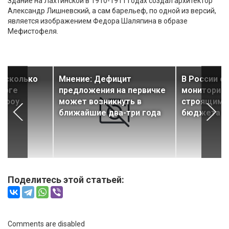
Здание на Лахтинской в 1910-1911 годах создал архитектор
Александр Лишневский, а сам барельеф, по одной из версий,
является изображением Федора Шаляпина в образе
Мефистофеля.
, сколько
Мнение: Дефицит
В России с
урге
предложения на первичке
мониторинг
скроу
может возникнуть в
строящимис
ближайшие два-три года
бюджета о
Поделитесь этой статьей:
Comments are disabled