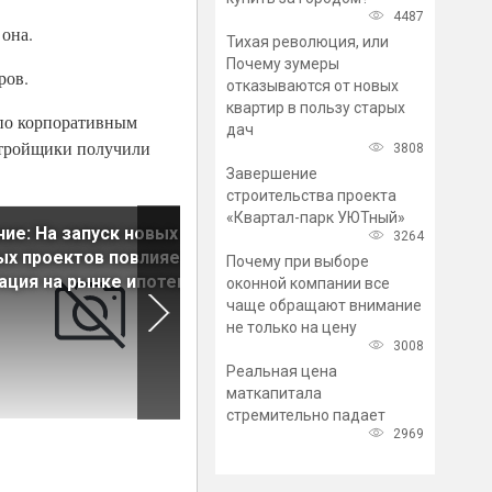
4487
 она.
Тихая революция, или
Почему зумеры
ров.
отказываются от новых
квартир в пользу старых
 по корпоративным
дач
астройщики получили
3808
Завершение
строительства проекта
«Квартал-парк УЮТный»
ие: На запуск новых
В Центробанке призвали не
3264
х проектов повлияет
ждать снижения цен на
Почему при выборе
ация на рынке ипотеки
первичке, пока действует
оконной компании все
льготная ипотека
чаще обращают внимание
не только на цену
3008
Реальная цена
маткапитала
стремительно падает
2969