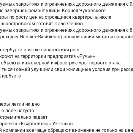
уемых закрытиях и ограничениях дорожного движения с 9, 
не завершен ремонт улицы Корнея Чуковского
еры по росту цен на строящиеся квартиры в июле
нноостровском готовят к заселению
уемых закрытиях и ограничениях дорожного движения с 8 
роходку Невско-Василеостровской линии метро и продолж
Петербурге в июле продолжили рост
ткроют на территории предприятия «Ручьи»
 объекты инженерной инфраструктуры первого этапа
3,3 тысяч семей улучшили свои жилищные условия при расс
етербурге
еры легли на дно
 в поле негусто
 стремительно падает
 проекта «Квартал-парк УЮТный»
 компании все чаще обращают внимание не только на цен