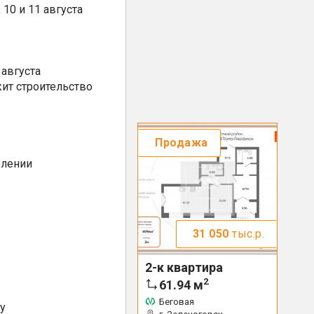
10 и 11 августа
августа
ит строительство
Продажа
елении
31 050
тыс.р.
2-к квартира
2
61.94
м
Беговая
у