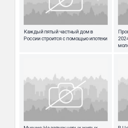
Каждый пятый частный дом в
Про
России строится с помощью ипотеки
2024
мол
Мнение: На запуск новых жилых
В Ц