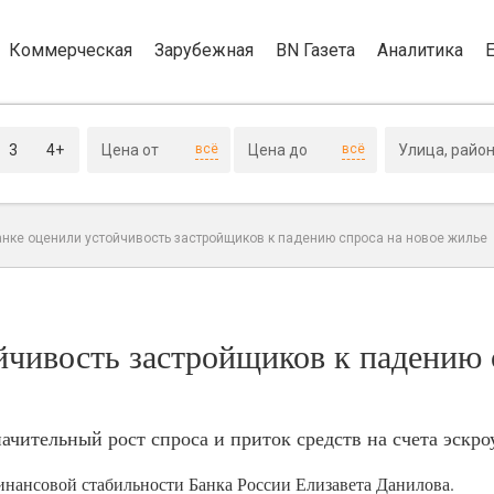
Коммерческая
Зарубежная
BN Газета
Аналитика
3
4+
всё
всё
анке оценили устойчивость застройщиков к падению спроса на новое жилье
йчивость застройщиков к падению 
чительный рост спроса и приток средств на счета эскро
инансовой стабильности Банка России Елизавета Данилова.