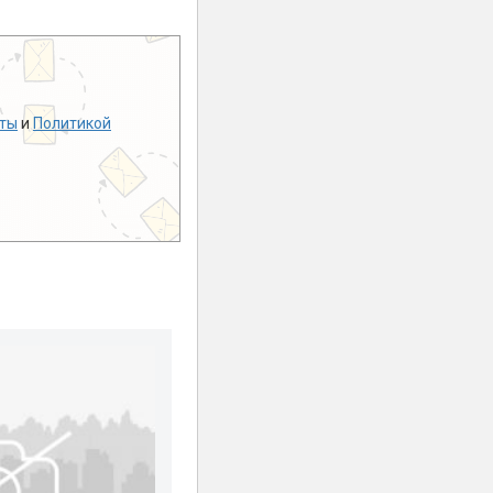
ты
и
Политикой