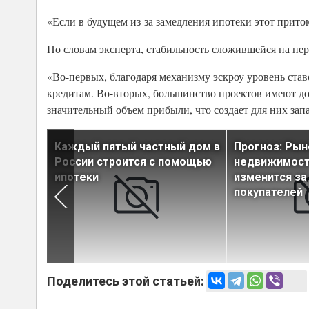
«Если в будущем из-за замедления ипотеки этот приток
По словам эксперта, стабильность сложившейся на п
«Во-первых, благодаря механизму эскроу уровень став
кредитам. Во-вторых, большинство проектов имеют до
значительный объем прибыли, что создает для них зап
вых
Каждый пятый частный дом в
Прогноз: Рын
ияет
России строится с помощью
недвижимости
отеки
ипотеки
изменится за
покупателей
Поделитесь этой статьей: