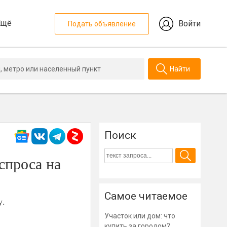
Ещё
Войти
Подать объявление
Найти
Поиск
спроса на
Самое читаемое
у.
Участок или дом: что
купить за городом?