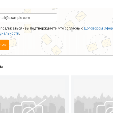
подписаться» вы подтверждаете, что согласны с
Договором Офер
циальности
.
ться
е»