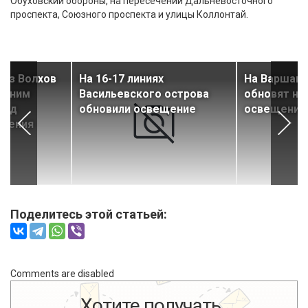
Обуховский обороны, на пересечении Дальневосточного
проспекта, Союзного проспекта и улицы Коллонтай.
рез Волхов
На 16-17 линиях
На Варшавс
едним
Васильевского острова
обновят на
ред
обновили освещение
освещение
ижения
Поделитесь этой статьей:
Comments are disabled
Хотите получать