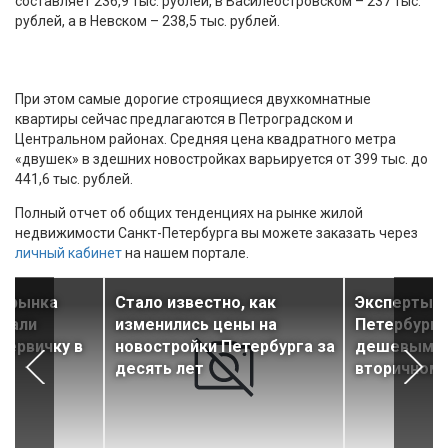
составляет 236,9 тыс. рублей, в Василеостровском – 237 тыс.
рублей, а в Невском – 238,5 тыс. рублей.
При этом самые дорогие строящиеся двухкомнатные
квартиры сейчас предлагаются в Петроградском и
Центральном районах. Средняя цена квадратного метра
«двушек» в здешних новостройках варьируется от 399 тыс. до
441,6 тыс. рублей.
Полный отчет об общих тенденциях на рынке жилой
недвижимости Санкт-Петербурга вы можете заказать через
личный кабинет
на нашем портале.
ы рынка
Стало известно, как
Эксперты н
дали
изменились цены на
Петербурга
первичку в
новостройки Петербурга за
дешевыми 
десять лет
вторичном