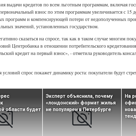
вия выдачи кредитов по всем льготным программам, включая го
 первоначальный взнос по этим программам увеличивается с 15 д
ных программ и компенсирующей потери от недополученных проц
мальных значений, установленных государством.
ативно сказаться на спросе, так как в таком случае многим пок
ловий Центробанка в отношении потребительского кредитования
ьский кредит на первый взнос», - отметила руководитель конса
я условий спрос покажет динамику роста: покупатели будут стр
ерес
Эксперт объяснила, почему
На р
 к
«лондонский» формат жилья
офи
й области будет
не популярен в Петербурге
нова
тен