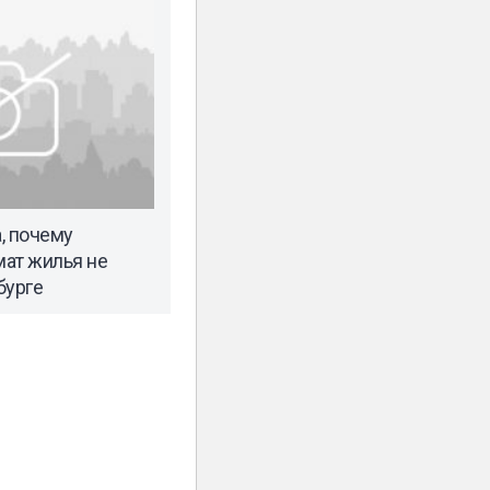
, почему
ат жилья не
бурге