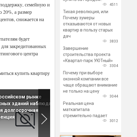
споддержку, семейную и
4511
о 20%, а размер
Тихая революция, или
Почему зумеры
ентов, снижается на
отказываются от новых
квартир в пользу старых
дач
упателям будет
3833
 для закредитованных
Завершение
лтингового центра
строительства проекта
«Квартал-парк УЮТный»
3304
емиться купить квартиру
Почему при выборе
оконной компании все
чаще обращают внимание
не только на цену
оссийском рынке
Прогноз: В четвертом
3044
сных зданий наблюдается
квартале на ипотечном рын
Реальная цена
маткапитала
я долгосрочная
может начаться
стремительно падает
денция
«охлаждение»
3012