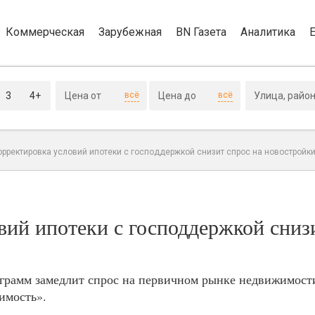
Коммерческая
Зарубежная
BN Газета
Аналитика
3
4+
всё
всё
орректировка условий ипотеки с господдержкой снизит спрос на новостройк
ий ипотеки с господдержкой снизи
грамм замедлит спрос на первичном рынке недвижимости
имость».