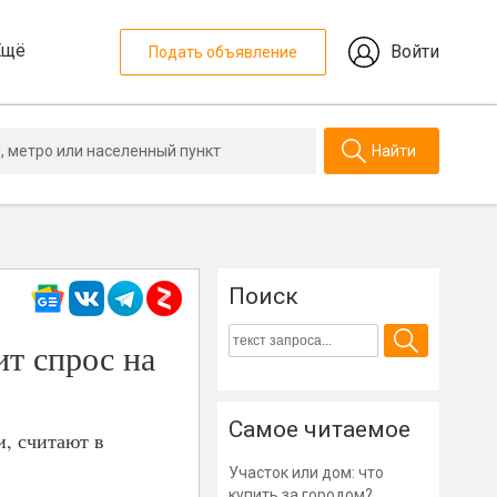
Ещё
Войти
Подать объявление
Найти
и
Поиск
т спрос на
Самое читаемое
, считают в
Участок или дом: что
купить за городом?