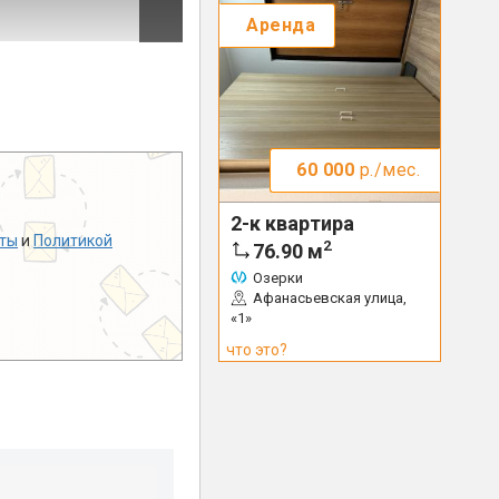
Аренда
60 000
р./мес.
2-к квартира
ты
и
Политикой
2
76.90
м
Озерки
Афанасьевская улица,
«1»
что это?