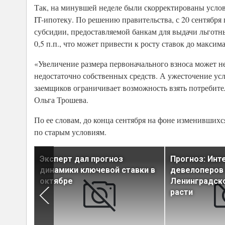
Так, на минувшей неделе были скорректированы усло
IT-ипотеку. По решению правительства, с 20 сентября
субсидии, предоставляемой банкам для выдачи льгот
0,5 п.п., что может привести к росту ставок до макси
«Увеличение размера первоначального взноса может нег
недостаточно собственных средств. А ужесточение ус
заемщиков ограничивает возможность взять потребител
Ольга Трошева.
По ее словам, до конца сентября на фоне изменившихс
по старым условиям.
а
Эксперт дал прогноз
Прогноз: Инт
динамики ключевой ставки в
девелоперов
октябре
Ленинградско
расти