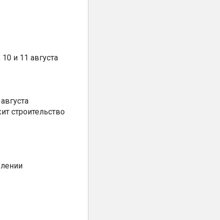
10 и 11 августа
августа
ит строительство
елении