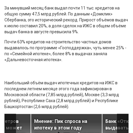
За минувший месяц банк выдал почти 11 тыс. кредитов на
общую сумму 47,5 млрд рублей. По данным «Домклик»
Сбербанка, это исторический рекорд. Прирост объёмов выдач
к июлю составил 20%, а доля сделок на ИЖС в общем объёме
выдач банка в августе превысила 9%.
Почти 63% кредитов на строительство частных домов
выдавалось по программе «Господдержка», чуть менее 25% -
по «Семейной ипотеке», более 8% в выдачах заняла
«Дальневосточная ипотека».
Наибольший объём выдач ипотечных кредитов на ИЖС в
последнем летнем месяце этого года зафиксирован в
Московской области (7,85 млрд рублей), Москве (3,3 млрд
рублей), Республике Саха (2,8 млрд рублей) и Республике
Башкортостан (2,6 млрд рублей).
аметров
Мнение: Пик спроса на
Банк «Откр
еки может
ипотеку в этом году
выдавать I