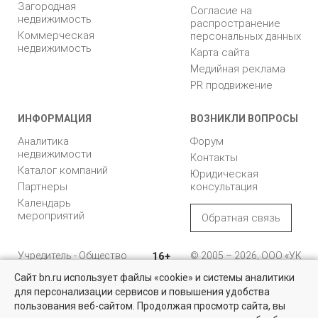
Загородная
Согласие на
недвижимость
распространение
Коммерческая
персональных данных
недвижимость
Карта сайта
Медийная реклама
PR продвижение
ИНФОРМАЦИЯ
ВОЗНИКЛИ ВОПРОСЫ
Аналитика
Форум
недвижимости
Контакты
Каталог компаний
Юридическая
Партнеры
консультация
Календарь
мероприятий
Обратная связь
Учредитель - Общество
16+
© 2005 – 2026, ООО «УК
с ограниченной
«БН»
Сайт bn.ru использует файлы «cookie» и системы аналитики
ответственностью
"Управляющая
196105, Санкт-
для персонализации сервисов и повышения удобства
компания "Бюллетень
Петербург, пр. Юрия
пользования веб-сайтом. Продолжая просмотр сайта, вы
недвижимости"
Гагарина, 1