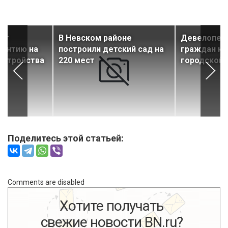
дит
В Невском районе
Девелопер 
рантию на
построили детский сад на
граждан к
устройства
220 мест
городской
Поделитесь этой статьей:
Comments are disabled
Хотите получать
свежие новости BN.ru?