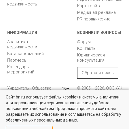
недвижимость
Карта сайта
Медийная реклама
PR продвижение
ИНФОРМАЦИЯ
ВОЗНИКЛИ ВОПРОСЫ
Аналитика
Форум
недвижимости
Контакты
Каталог компаний
Юридическая
Партнеры
консультация
Календарь
мероприятий
Обратная связь
Учредитель - Общество
16+
© 2005 – 2026, ООО «УК
с ограниченной
«БН»
Сайт bn.ru использует файлы «cookie» и системы аналитики
ответственностью
"Управляющая
196105, Санкт-
для персонализации сервисов и повышения удобства
Коммерческая недвижимость
компания "Бюллетень
Петербург, пр. Юрия
пользования веб-сайтом. Продолжая просмотр сайта, вы
недвижимости"
Гагарина, 1
Проверенные объекты под различные цели в Санкт-Петербурге и
разрешаете их использование и соглашаетесь на обработку
Ленинградской области
обезличенных персональных данных.
8 (812) 331-93-56