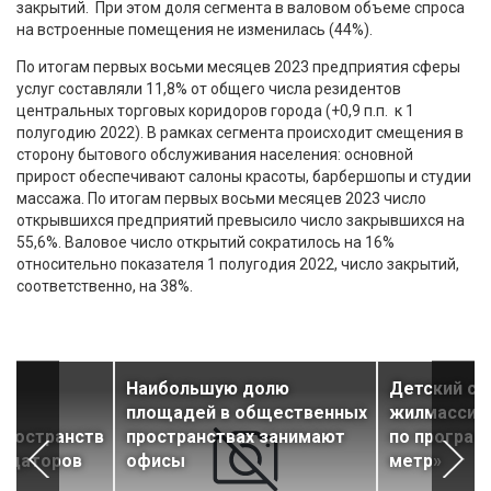
закрытий. При этом доля сегмента в валовом объеме спроса
на встроенные помещения не изменилась (44%).
По итогам первых восьми месяцев 2023 предприятия сферы
услуг составляли 11,8% от общего числа резидентов
центральных торговых коридоров города (+0,9 п.п. к 1
полугодию 2022). В рамках сегмента происходит смещения в
сторону бытового обслуживания населения: основной
прирост обеспечивают салоны красоты, барбершопы и студии
массажа. По итогам первых восьми месяцев 2023 число
открывшихся предприятий превысило число закрывшихся на
55,6%. Валовое число открытий сократилось на 16%
относительно показателя 1 полугодия 2022, число закрытий,
соответственно, на 38%.
Наибольшую долю
Детский са
площадей в общественных
жилмассива
пространств
пространствах занимают
по програм
ендаторов
офисы
метр»