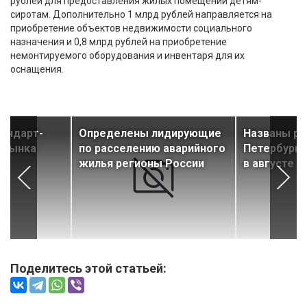
рублей для предоставления жилых помещений детям-
сиротам. Дополнительно 1 млрд рублей направляется на
приобретение объектов недвижимости социального
назначения и 0,8 млрд рублей на приобретение
немонтируемого оборудования и инвентаря для их
оснащения.
тандарт-
Определены лидирующие
Названы р
с рынка
по расселению аварийного
Петербурга
жилья регионы России
в августе
Поделитесь этой статьей: