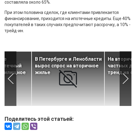
составляла около 65%.
При этом половина сделок, где клиентами привлекается
финансирование, приходится на ипотечные кредиты. Еще 40%
покупателей в таких случаях предпочитают рассрочку, а 10% -
трейд-ин.
аде
В Петербурге и Ленобласти
На вторичн
потечный
вырос спрос на вторичное
частных до
е жилищное
жилье
тренд на с
Поделитесь этой статьей: