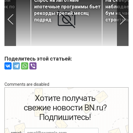
вали
Спрос на льготные
На Северо-
вок по
ипотечные программы бьет
наблюдает
рекорды третий месяц
бум на час
подряд
строительс
Поделитесь этой статьей:
Comments are disabled
Хотите получать
свежие новости BN.ru?
Подпишитесь!
email: