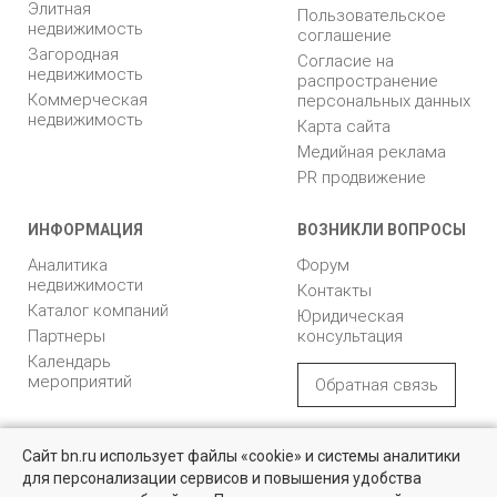
Элитная
Пользовательское
недвижимость
соглашение
Загородная
Согласие на
недвижимость
распространение
Коммерческая
персональных данных
недвижимость
Карта сайта
Медийная реклама
PR продвижение
ИНФОРМАЦИЯ
ВОЗНИКЛИ ВОПРОСЫ
Аналитика
Форум
недвижимости
Контакты
Каталог компаний
Юридическая
Партнеры
консультация
Календарь
мероприятий
Обратная связь
Учредитель - Общество
16+
© 2005 – 2026, ООО «УК
Сайт bn.ru использует файлы «cookie» и системы аналитики
с ограниченной
«БН»
для персонализации сервисов и повышения удобства
ответственностью
Найти квартиру - это просто!
"Управляющая
196105, Санкт-