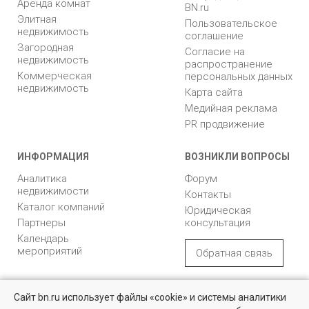
Аренда комнат
BN.ru
Элитная
Пользовательское
недвижимость
соглашение
Загородная
Согласие на
недвижимость
распространение
Коммерческая
персональных данных
недвижимость
Карта сайта
Медийная реклама
PR продвижение
ИНФОРМАЦИЯ
ВОЗНИКЛИ ВОПРОСЫ
Аналитика
Форум
недвижимости
Контакты
Каталог компаний
Юридическая
Партнеры
консультация
Календарь
мероприятий
Обратная связь
Учредитель - Общество
16+
© 2005 – 2026, ООО «УК
Сайт bn.ru использует файлы «cookie» и системы аналитики
с ограниченной
«БН»