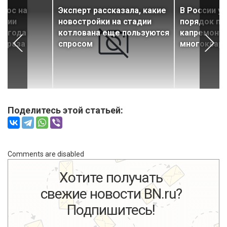
прос на
Эксперт рассказала, какие
В России у
адии
новостройки на стадии
порядок пр
ри года
котлована еще пользуются
капремонта
и раза
спросом
многоквар
Поделитесь этой статьей:
Comments are disabled
Хотите получать
свежие новости BN.ru?
Подпишитесь!