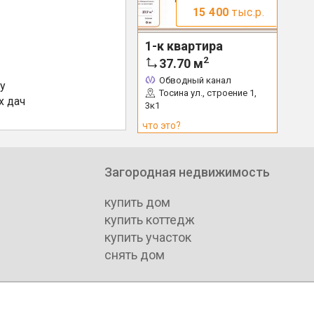
15 400
тыс.р.
1-к квартира
2
37.70
м
Обводный канал
у
Тосина ул., строение 1,
х дач
3к1
что это?
Загородная недвижимость
купить дом
купить коттедж
купить участок
снять дом