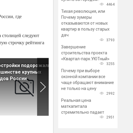
4464
Тихая революция, или
оссии, где
Почему зумеры
отказываются от новых
квартир в пользу старых
а столицей следуют
дач
3793
стую строчку рейтинга
Завершение
строительства проекта
«Квартал-парк УЮТный»
3255
стройки подорожали в
Цены на первичку в
Почему при выборе
ьшинстве крупных
Петербурге снова пошли в
оконной компании все
дов России
рост
чаще обращают внимание
не только на цену
2992
Реальная цена
маткапитала
стремительно падает
2951