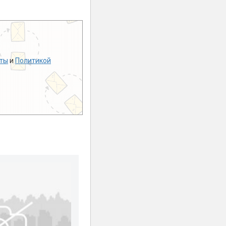
ты
и
Политикой