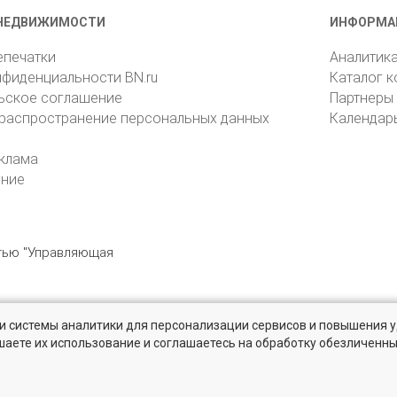
НЕДВИЖИМОСТИ
ИНФОРМА
епечатки
Аналитик
нфиденциальности BN.ru
Каталог 
ьское соглашение
Партнеры
 распространение персональных данных
Календар
клама
ение
стью "Управляющая
» и системы аналитики для персонализации сервисов и повышения 
6105, Санкт-Петербург, пр. Юрия Гагарина, 1
reklama@bn.ru
шаете их использование и соглашаетесь на обработку обезличенн
твенников и агентств недвижимости