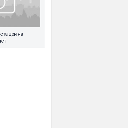
ста цен на
дет