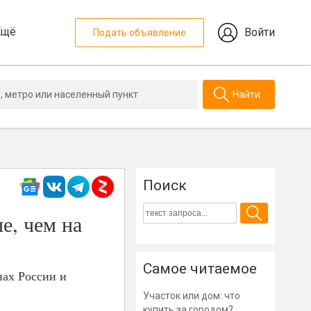
Ещё
Войти
Подать объявление
Найти
Поиск
е, чем на
Самое читаемое
нах России и
Участок или дом: что
купить за городом?