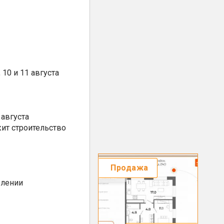
10 и 11 августа
августа
ит строительство
Продажа
елении