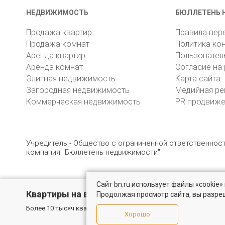
НЕДВИЖИМОСТЬ
БЮЛЛЕТЕНЬ 
Продажа квартир
Правила пер
Продажа комнат
Политика ко
Аренда квартир
Пользовател
Аренда комнат
Согласие на
Элитная недвижимость
Карта сайта
Загородная недвижимость
Медийная ре
Коммерческая недвижимость
PR продвиж
Учредитель - Общество с ограниченной ответственно
компания "Бюллетень недвижимости"
Сайт bn.ru использует файлы «cookie
© 2005 – 2026, ООО «УК «БН»
8 (812) 331-93-56
19
Квартиры на вторичном рынке
Продолжая просмотр сайта, вы разре
Более 10 тысяч квартир в Санкт-Петербурге и области от собс
Хорошо