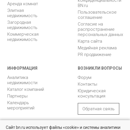
конфиденциальности
Аренда комнат
BN.ru
Элитная
Пользовательское
недвижимость
соглашение
Загородная
Согласие на
недвижимость
распространение
Коммерческая
персональных данных
недвижимость
Карта сайта
Медийная реклама
PR продвижение
ИНФОРМАЦИЯ
ВОЗНИКЛИ ВОПРОСЫ
Аналитика
Форум
недвижимости
Контакты
Каталог компаний
Юридическая
Партнеры
консультация
Календарь
мероприятий
Обратная связь
Учредитель - Общество
16+
© 2005 – 2026, ООО «УК
Сайт bn.ru использует файлы «cookie» и системы аналитики
с ограниченной
«БН»