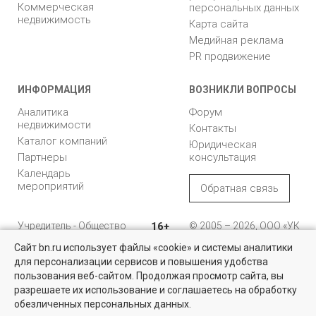
Коммерческая
персональных данных
недвижимость
Карта сайта
Медийная реклама
PR продвижение
ИНФОРМАЦИЯ
ВОЗНИКЛИ ВОПРОСЫ
Аналитика
Форум
недвижимости
Контакты
Каталог компаний
Юридическая
Партнеры
консультация
Календарь
мероприятий
Обратная связь
Учредитель - Общество
16+
© 2005 – 2026, ООО «УК
с ограниченной
«БН»
Сайт bn.ru использует файлы «cookie» и системы аналитики
ответственностью
"Управляющая
196105, Санкт-
для персонализации сервисов и повышения удобства
компания "Бюллетень
Петербург, пр. Юрия
пользования веб-сайтом. Продолжая просмотр сайта, вы
недвижимости"
Гагарина, 1
разрешаете их использование и соглашаетесь на обработку
обезличенных персональных данных.
8 (812) 331-93-56