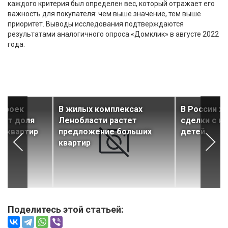
каждого критерия был определен вес, который отражает его
важность для покупателя: чем выше значение, тем выше
приоритет. Выводы исследования подтверждаются
результатами аналогичного опроса «Домклик» в августе 2022
года.
строек
В жилых комплексах
В России х
тет доля
Ленобласти растет
сделки с 
х квартир
предложение больших
детей
квартир
Поделитесь этой статьей: