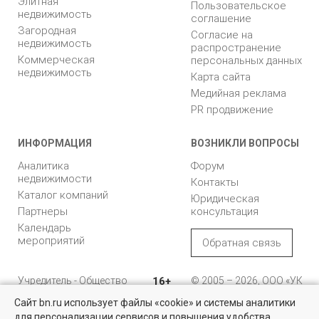
Элитная
Пользовательское
недвижимость
соглашение
Загородная
Согласие на
недвижимость
распространение
Коммерческая
персональных данных
недвижимость
Карта сайта
Медийная реклама
PR продвижение
ИНФОРМАЦИЯ
ВОЗНИКЛИ ВОПРОСЫ
Аналитика
Форум
недвижимости
Контакты
Каталог компаний
Юридическая
Партнеры
консультация
Календарь
мероприятий
Обратная связь
Учредитель - Общество
16+
© 2005 – 2026, ООО «УК
с ограниченной
«БН»
Сайт bn.ru использует файлы «cookie» и системы аналитики
ответственностью
"Управляющая
196105, Санкт-
для персонализации сервисов и повышения удобства