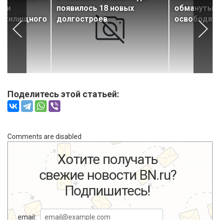
в и
появилось 18 новых
обманутым
я жилищного
долгостроев
освободят
Поделитесь этой статьей:
Comments are disabled
Хотите получать
свежие новости BN.ru?
Подпишитесь!
email: