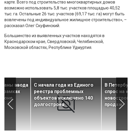
карте. Всего под строительство многоквартирных домов
возможно использовать 5,8 тыс. участков площадью 40,52
тыс. га. Остальные 26 тыс. участков (69,17 тыс. га) могут быть
вовлечены под индивидуальное жилищное строительство», –
рассказал Олег Скуфинский.
Большинство из выявленных участков находятся в
Краснодарском крае, Свердловской, Челябинской,
Московской областях, Республике Удмуртия.
планы ввода
С начала года из Единого
В Петербур
в рамках
реестра проблемных
спрос на к
 июне
объектов исключено 140
новостройк
долгостроев
продаж