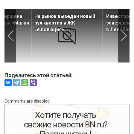
завершена
На рынок выведен новый
Инвесторы 
тала «Малая
пул квартир в ЖК
завершени
«е.волюция»
в Леноблас
Поделитесь этой статьей:
Comments are disabled
Хотите получать
свежие новости BN.ru?