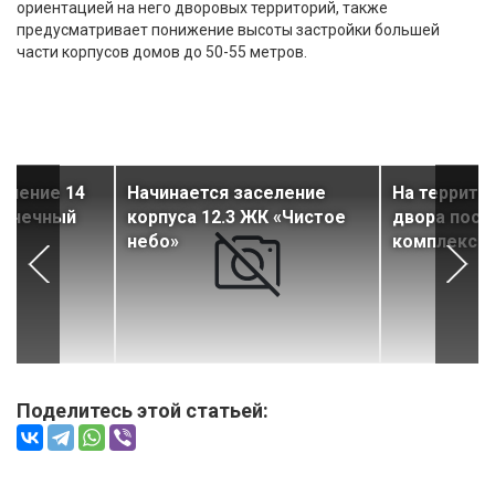
ориентацией на него дворовых территорий, также
предусматривает понижение высоты застройки большей
части корпусов домов до 50-55 метров.
еление 14
Начинается заселение
На террито
олнечный
корпуса 12.3 ЖК «Чистое
двора пост
небо»
комплекс
Поделитесь этой статьей: