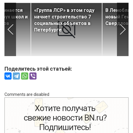
ачинается
«Группа ЛСР» в этом году
В Леноблас
двух школ и
начнет строительство 7
новый Генп
адов
социальных объектов в
Свердловск
Петербурге
Поделитесь этой статьей:
Comments are disabled
Хотите получать
свежие новости BN.ru?
Подпишитесь!