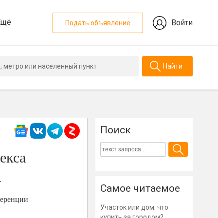
Ещё
Войти
Подать объявление
Найти
Поиск
екса
.
Самое читаемое
ференции
Участок или дом: что
купить за городом?