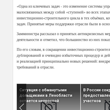
«Одна из ключевых задач - это изменение системы уп
малосвязанных между собой «ступеней» во всех этапах
инвестиционно-строительного цикла в тех объёмах, к
задач. Принятые меры поддержки отрасли были в осно
Замминистра рассказал о принятых антикризисных мер
деятельности и отметил, что большинство из них пока
По его словам, в сокращении инвестиционно-строите
дублирований и очевидно избыточных процедур и дей
и реализацией принципиально новых решений: внедре
требований в отрасли.
 в
Ситуация с обманутыми
В России сок
е
дольщиками в Ленобласти
предоставле
остается непростой
участков