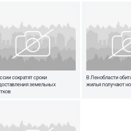
ссии сократят сроки
В Ленобласти обит
доставления земельных
жилья получают н
стков