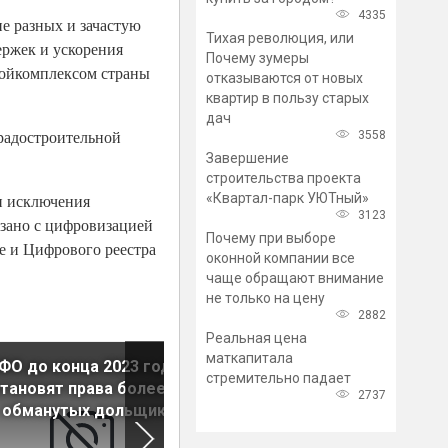
4335
е разных и зачастую
Тихая революция, или
ержек и ускорения
Почему зумеры
ройкомплексом страны
отказываются от новых
квартир в пользу старых
дач
радостроительной
3558
Завершение
строительства проекта
«Квартал-парк УЮТный»
и исключения
3123
язано с цифровизацией
Почему при выборе
е и Цифрового реестра
оконной компании все
чаще обращают внимание
не только на цену
2882
Реальная цена
маткапитала
ФО до конца 2023 года
Спрос на апартаменты в
стремительно падает
тановят права более 20
Петербурге упал вдвое
2737
 обманутых дольщиков