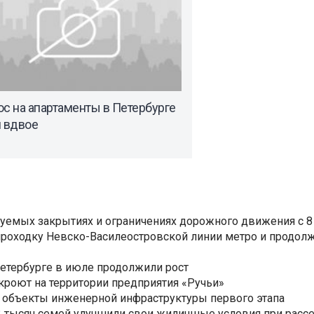
с на апартаменты в Петербурге
л вдвое
уемых закрытиях и ограничениях дорожного движения с 8 
роходку Невско-Василеостровской линии метро и продолж
Петербурге в июле продолжили рост
ткроют на территории предприятия «Ручьи»
 объекты инженерной инфраструктуры первого этапа
3,3 тысяч семей улучшили свои жилищные условия при расс