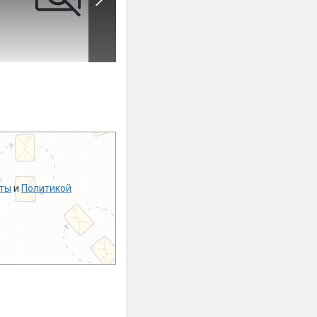
ты
и
Политикой