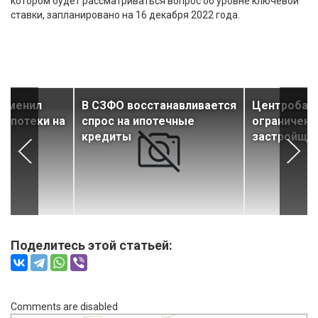
котором будет рассматриваться вопрос об уровне ключевой
ставки, запланировано на 16 декабря 2022 года.
изменил
В СЗФО восстанавливается
Центробан
 ипотеки на
спрос на ипотечные
ограничени
кредиты
застройщи
Поделитесь этой статьей:
Comments are disabled