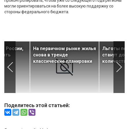
проконтролировать, чтобы уже со следующего года регионы
могли ориентироваться на более высокую поддержку со
стороны федерального бюджета.
ны России,
На первичном рынке жилья
Льготы по 
дать
снова в тренде
станут дос
а
классические планировки
количеству
Поделитесь этой статьей: