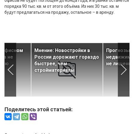
офисов не будет поглощен до конца года, и в рынке останется
порядка 90 тыс. кв. м от этого объёма. Из них 30 тыс. кв. м
будут предлагаться на продажу, остальное – в аренду.
а офисном
Мнение: Новостройки в
Прогнозы п
га не
России дорожают гораздо
недвижимо
ению
быстрее, чем
не лишены 
стройматериалы
Поделитесь этой статьей: