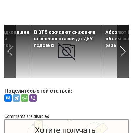
 подходящее
В ВТБ ожидают снижения
Абсолют Ба
пки
ключевой ставки до 7,5%
объем выда
астка
годовых
раза
Поделитесь этой статьей:
Comments are disabled
Хотите получать