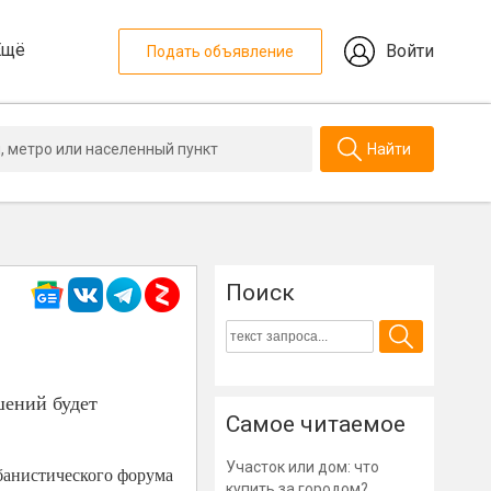
Ещё
Войти
Подать объявление
Найти
Поиск
шений будет
Самое читаемое
Участок или дом: что
банистического форума
купить за городом?