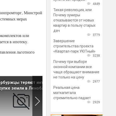
4449
Тихая революция, или
 Минпромторг, Минстрой
Почему зумеры
истемных мерах
отказываются от новых
квартир в пользу старых
дач
окомплектов или
3779
Завершение
ется в ипотеку.
строительства проекта
«Квартал-парк УЮТный»
тавления льготного
3238
Почему при выборе
оконной компании все
чаще обращают внимание
не только на цену
2977
ербуржцы теряют интерес
Почти 60% россиян готово
Реальная цена
купке земли в Ленобласти
привлекать к ИЖС
маткапитала
профессиональных
стремительно падает
застройщиков
2929