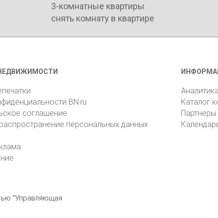
3-комнатные квартиры
снять комнату в квартире
НЕДВИЖИМОСТИ
ИНФОРМА
епечатки
Аналитик
нфиденциальности BN.ru
Каталог 
ьское соглашение
Партнеры
 распространение персональных данных
Календар
клама
ение
стью "Управляющая