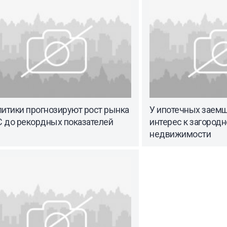
литики прогнозируют рост рынка
У ипотечных заемщ
 до рекордных показателей
интерес к загородн
недвижимости