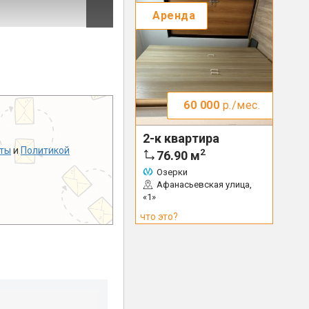
Аренда
60 000
р./мес.
2-к квартира
ты
и
Политикой
2
76.90
м
Озерки
Афанасьевская улица,
«1»
что это?