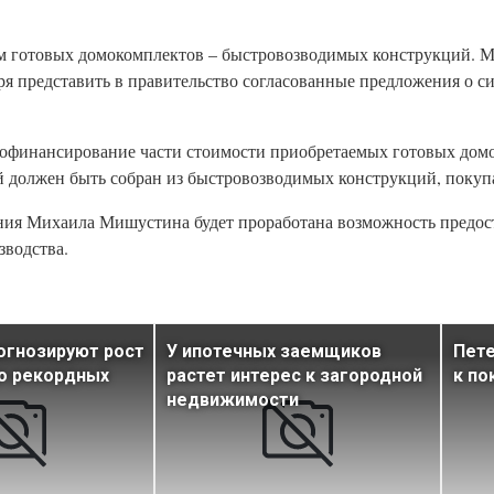
ем готовых домокомплектов – быстровозводимых конструкций.
я представить в правительство согласованные предложения о с
 софинансирование части стоимости приобретаемых готовых дом
й должен быть собран из быстровозводимых конструкций, покупа
ния Михаила Мишустина будет проработана возможность предос
водства.
огнозируют рост
У ипотечных заемщиков
Пет
о рекордных
растет интерес к загородной
к по
недвижимости