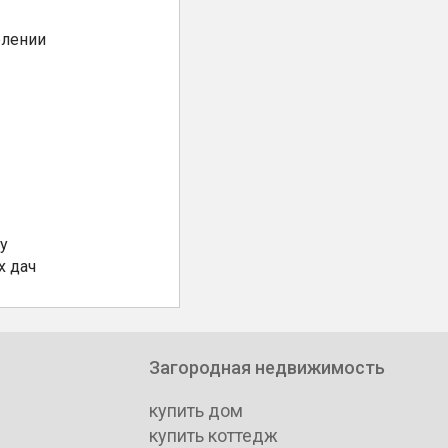
елении
у
х дач
Загородная недвижимость
купить дом
купить коттедж