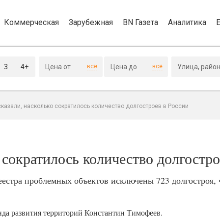
Коммерческая
Зарубежная
BN Газета
Аналитика
3
4+
всё
всё
казали, насколько сократилось количество долгостроев в России
 сократилось количество долгостро
реестра проблемных объектов исключены 723 долгостроя, 
да развития территорий Константин Тимофеев.