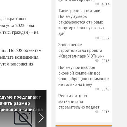
4514
Тихая революция, или
Почему зумеры
ь, сократилось
отказываются от новых
августа 2022 года –
квартир в пользу старых
 тыс. граждан) – на
дач
3839
Завершение
пп». По 538 объектам
строительства проекта
«Квартал-парк УЮТный»
 выплате возмещения.
3315
путем завершения
Почему при выборе
оконной компании все
чаще обращают внимание
не только на цену
3045
Реальная цена
сдуме предлагают
Новые котельные построят
маткапитала
ичить размер
Колпинском и Выборгском
стремительно падает
ринского капитала
районах
3016