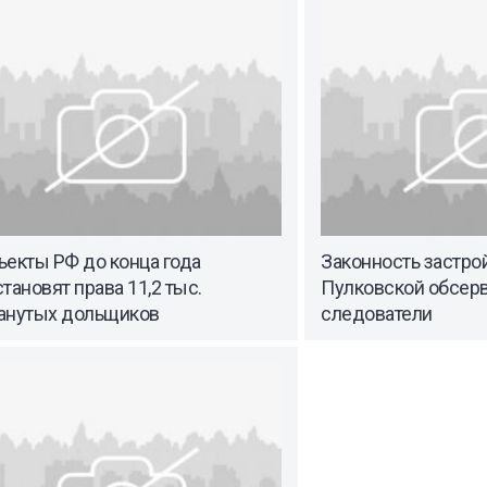
ъекты РФ до конца года
Законность застро
тановят права 11,2 тыс.
Пулковской обсерв
анутых дольщиков
следователи