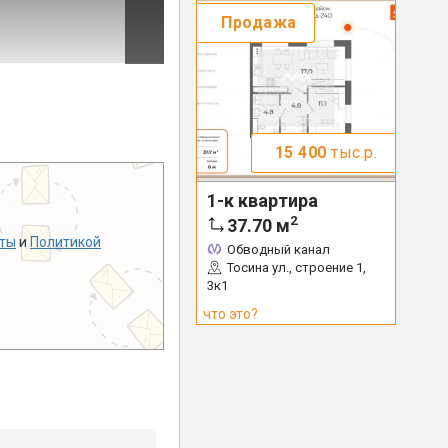
Продажа
15 400
тыс.р.
1-к квартира
2
37.70
м
ты
и
Политикой
Обводный канал
Тосина ул., строение 1,
3к1
что это?