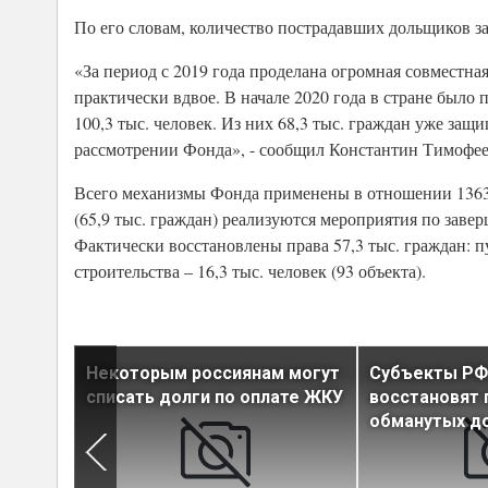
По его словам, количество пострадавших дольщиков за 
«За период с 2019 года проделана огромная совместная
практически вдвое. В начале 2020 года в стране было 
100,3 тыс. человек. Из них 68,3 тыс. граждан уже защ
рассмотрении Фонда», - сообщил Константин Тимофее
Всего механизмы Фонда применены в отношении 1363 о
(65,9 тыс. граждан) реализуются мероприятия по завер
Фактически восстановлены права 57,3 тыс. граждан: п
строительства – 16,3 тыс. человек (93 объекта).
роят в
Некоторым россиянам могут
Субъекты РФ 
ском
списать долги по оплате ЖКУ
восстановят п
обманутых д