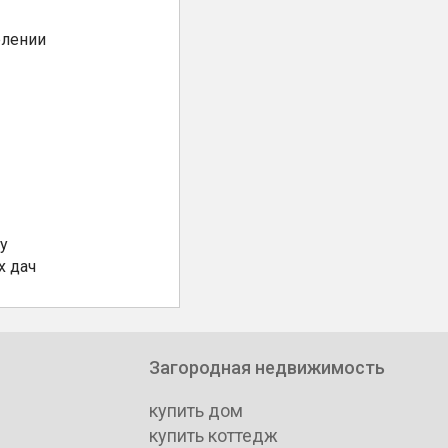
елении
у
х дач
Загородная недвижимость
купить дом
купить коттедж