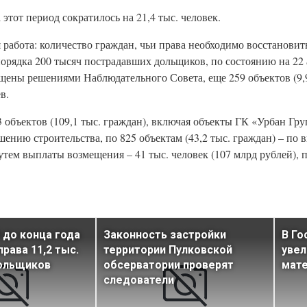
этот период сократилось на 21,4 тыс. человек.
 работа: количество граждан, чьи права необходимо восстановит
порядка 200 тысяч пострадавших дольщиков, по состоянию на 22 
ищены решениями Наблюдательного Совета, еще 259 объектов (9,9
в.
бъектов (109,1 тыс. граждан), включая объекты ГК «Урбан Гру
шению строительства, по 825 объектам (43,2 тыс. граждан) – по
утем выплаты возмещения – 41 тыс. человек (107 млрд рублей), 
до конца года
Законность застройки
В Го
рава 11,2 тыс.
территории Пулковской
увел
ольщиков
обсерватории проверят
мате
следователи