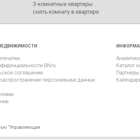
3-комнатные квартиры
снять комнату в квартире
НЕДВИЖИМОСТИ
ИНФОРМА
епечатки
Аналитик
нфиденциальности BN.ru
Каталог 
ьское соглашение
Партнеры
 распространение персональных данных
Календар
клама
ение
стью "Управляющая