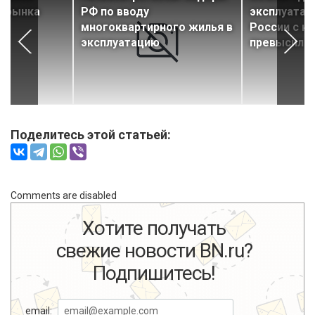
я рынка
РФ по вводу
эксплуатац
многоквартирного жилья в
России с на
эксплуатацию
превысил 60
Поделитесь этой статьей:
Comments are disabled
Хотите получать
свежие новости BN.ru?
Подпишитесь!
email: