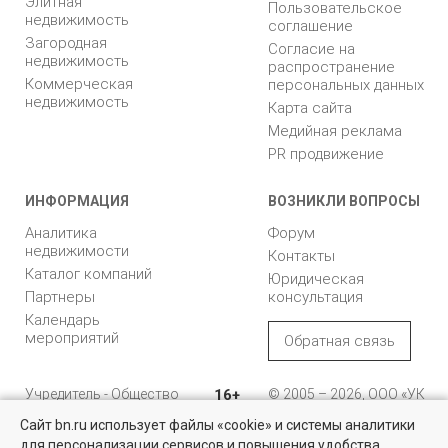
Элитная
Пользовательское
недвижимость
соглашение
Загородная
Согласие на
недвижимость
распространение
Коммерческая
персональных данных
недвижимость
Карта сайта
Медийная реклама
PR продвижение
ИНФОРМАЦИЯ
ВОЗНИКЛИ ВОПРОСЫ
Аналитика
Форум
недвижимости
Контакты
Каталог компаний
Юридическая
Партнеры
консультация
Календарь
мероприятий
Обратная связь
Учредитель - Общество
16+
© 2005 – 2026, ООО «УК
с ограниченной
«БН»
Сайт bn.ru использует файлы «cookie» и системы аналитики
ответственностью
"Управляющая
196105, Санкт-
для персонализации сервисов и повышения удобства