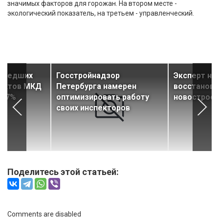
значимых факторов для горожан. На втором месте -
экологический показатель, на третьем - управленческий.
ошедших
Госстройнадзор
Эксперт на
оектов МКД
Петербурга намерен
восстановл
 17%
оптимизировать работу
новострое
своих инспекторов
Поделитесь этой статьей:
Comments are disabled