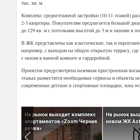
тыс. кв. м.
Комплекс среднеэтажной застройки (10-11 этажей) расс
2-3 квартиры. Покупателям предлагается большой диа
до 129 кв. м с потолками высотой до 3 м и окнами в по
В ЖК представлены как классические, так и европлани
например, с выходом на общую открытую террасу, где 
с окном в ванной комнате и гардеробной.
Проектом предусмотрена наземная пристроенная вось
этажах разместятся необходимые сервисы и объекты 
современные детские и спортивные площадки, зона wor
вартиры
На рынок выходит комплекс
На рынок выш
Полис
апартаментов «Zoom Черная
новом ЖК Ast
речка»