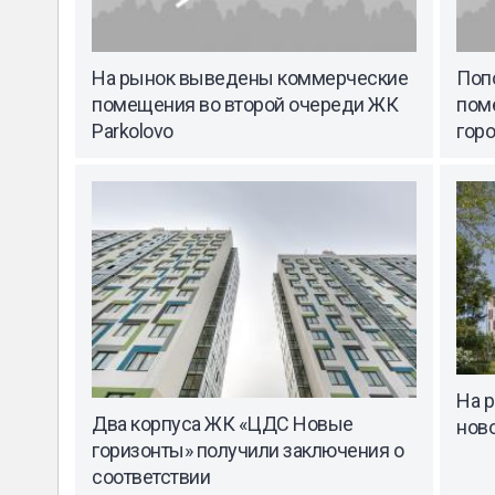
На рынок выведены коммерческие
Поп
помещения во второй очереди ЖК
пом
Parkolovo
гор
На 
Два корпуса ЖК «ЦДС Новые
нов
горизонты» получили заключения о
соответствии