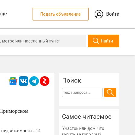
Ещё
Войти
Подать объявление
Найти
Поиск
 Приморском
Самое читаемое
Участок или дом: что
й недвижимости - 14
купить за городом?