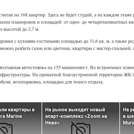
читан на 168 квартир. Здесь не будет студий, а на каждом этаже
пазон планировок и площадей: от одно- до четырехкомнатных к
л высотой до 2,7 м.
ровки с кухнями-гостиными площадью до 31,6 кв. м, а также ре
можно разбить газон или цветник, квартиры с мастер-спальней,
миэтажная автостоянка на 155 машиномест. Во встроенных пом
инфраструктуры. На приватной благоустроенной территории ЖК 
kout, велопарковка, площадки для тихого отдыха.
ли квартиры в
На рынок выходит новый
На 
ra Marine
апарт-комплекс «Zoom на
в ше
Неве»
Murin