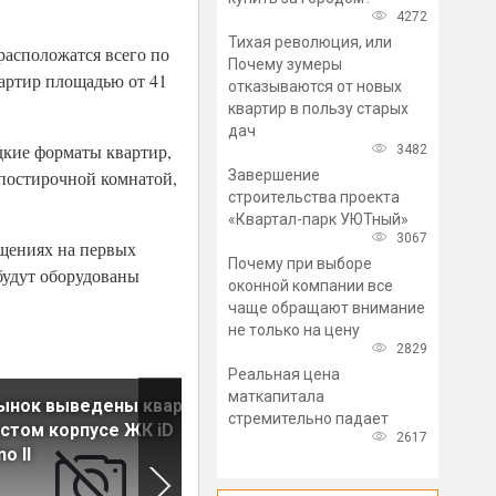
4272
Тихая революция, или
 расположатся всего по
Почему зумеры
вартир площадью от 41
отказываются от новых
квартир в пользу старых
дач
дкие форматы квартир,
3482
Завершение
 постирочной комнатой,
строительства проекта
«Квартал-парк УЮТный»
3067
ещениях на первых
Почему при выборе
будут оборудованы
оконной компании все
чаще обращают внимание
не только на цену
2829
Реальная цена
маткапитала
рынок выведены квартиры
На рынок выведены кварти
стремительно падает
стом корпусе ЖК iD
в 5 корпусе ЖК iD Park Pobe
2617
o II