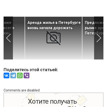
 рынке
Аренда жилья в Петербурге
Предложен
е всего
вновь начала дорожать
рынке арен
ешки»
Петербурге
Поделитесь этой статьей:
Comments are disabled
Хотите получать