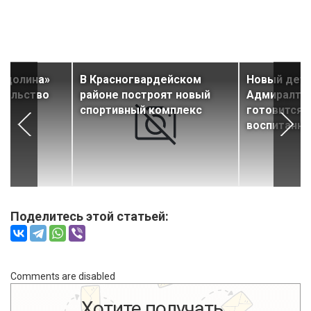
я долина»
В Красногвардейском
Новый детс
тельство
районе построят новый
Адмиралте
спортивный комплекс
готовится 
воспитанни
Поделитесь этой статьей:
Comments are disabled
Хотите получать