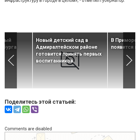
инфраструктуру в городе в целом», - отметил губернатор.
дный
Новый детский сад в
В Приморск
рбурга
Адмиралтейском районе
появится н
е
готовится принять первых
воспитанников
Поделитесь этой статьей:
Comments are disabled