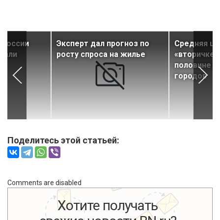
 России
Эксперт дал прогноз по
Средняя це
чали
росту спроса на жилье
«вторичке»
половине р
городов
Поделитесь этой статьей:
Comments are disabled
Хотите получать