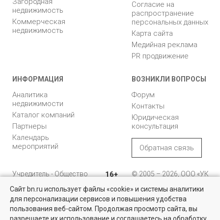
Загородная
Согласие на
недвижимость
распространение
Коммерческая
персональных данных
недвижимость
Карта сайта
Медийная реклама
PR продвижение
ИНФОРМАЦИЯ
ВОЗНИКЛИ ВОПРОСЫ
Аналитика
Форум
недвижимости
Контакты
Каталог компаний
Юридическая
Партнеры
консультация
Календарь
мероприятий
Обратная связь
Учредитель - Общество
16+
© 2005 – 2026, ООО «УК
с ограниченной
«БН»
Сайт bn.ru использует файлы «cookie» и системы аналитики
ответственностью
"Управляющая
196105, Санкт-
для персонализации сервисов и повышения удобства
Квартиры на вторичном рынке
компания "Бюллетень
Петербург, пр. Юрия
пользования веб-сайтом. Продолжая просмотр сайта, вы
недвижимости"
Гагарина, 1
Более 10 тысяч квартир в Санкт-Петербурге и области от
разрешаете их использование и соглашаетесь на обработку