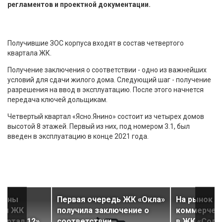
регламентов и проектной документации.
Получившие ЗОС корпуса входят в состав четвертого
квартала ЖК.
Получение заключения о соответствии - одно из важнейших
условий для сдачи жилого дома. Следующий шаг - получение
разрешения на ввод в эксплуатацию. После этого начнется
передача ключей дольщикам.
Четвертый квартал «Ясно.Янино» состоит из четырех домов
высотой 8 этажей. Первый из них, под номером 3.1, был
введен в эксплуатацию в конце 2021 года.
дены
Первая очередь ЖК «Окла»
На рынок в
вом ЖК
получила заключение о
коммерчес
артал 12»
соответствии
в ЖК «Солн