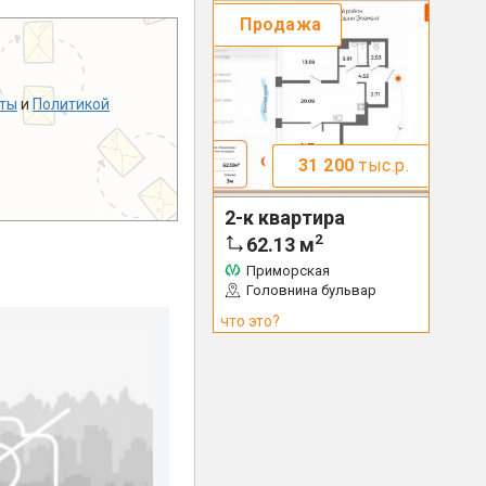
Продажа
ты
и
Политикой
31 200
тыс.р.
2-к квартира
2
62.13
м
Приморская
Головнина бульвар
что это?