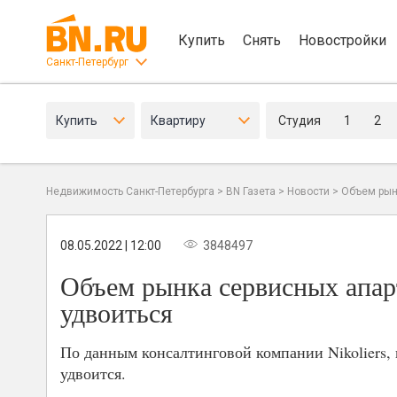
Купить
Снять
Новостройки
Санкт-Петербург
Купить
Квартиру
Студия
1
2
Недвижимость Санкт-Петербурга
>
BN Газета
>
Новости
>
Объем рын
08.05.2022 | 12:00
3848497
Объем рынка сервисных апар
удвоиться
По данным консалтинговой компании Nikoliers,
удвоится.