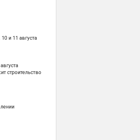
10 и 11 августа
августа
ит строительство
елении