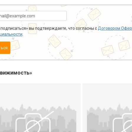
подписаться» вы подтверждаете, что согласны с
Договором Офер
циальности
.
ться
движимость»