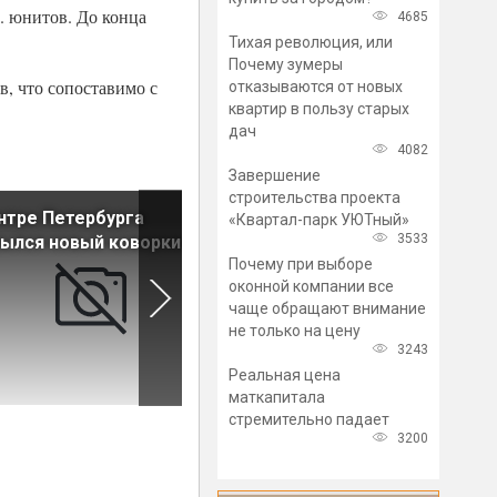
. юнитов. До конца
4685
Тихая революция, или
Почему зумеры
в, что сопоставимо с
отказываются от новых
квартир в пользу старых
дач
4082
Завершение
строительства проекта
нтре Петербурга
Пополнено предложение
«Квартал-парк УЮТный»
3533
ылся новый коворкинг
апартаментов в проекте «М
Почему при выборе
внутри»
оконной компании все
чаще обращают внимание
не только на цену
3243
Реальная цена
маткапитала
стремительно падает
3200