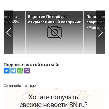
аменты в
В центре Петербурга
Пополнено
ос на 45%
открылся новый коворкинг
апартамент
«Мир внутр
Поделитесь этой статьей:
Comments are disabled
Хотите получать
свежие новости BN.ru?