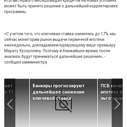
итогам первого месяца выдач кредитов на новых условиях
может быть принято решение о дальнейшей корректировке
программы.
«С учетом того, что ключевая ставка снизилась до 17%, мы
сейчас мониторим рынок выдачи первичной ипотеки
еженедельно, докладываем курирующему вице-премьеру
Марату Хуснуллину. Поэтому в ближайшее время, после
анализа, будут приниматься дальнейшие решения», -
сообщил замминистра.
ижает
Банкиры прогнозируют
ПСБ начал 
у с 11
дальнейшее снижение
ипотеку по
ключевой ставки
льготным 