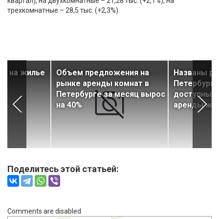
квартал), на двухкомнатные – 21,28 тыс. (+2,1%), на
трехкомнатные – 28,5 тыс. (+2,3%).
ки на жилье
Объем предложения на
Названы р
ти
рынке аренды комнат в
Петербурга
Петербурге за месяц вырос
доступным
на 40%
аренды жи
Поделитесь этой статьей:
Comments are disabled