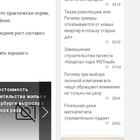
4310
Тихая революция, или
это практически норма,
Почему зумеры
йоне.
отказываются от новых
квартир в пользу старых
еднем рост составил
дач
3530
Завершение
рять хорошего
строительства проекта
«Квартал-парк УЮТный»
3104
Почему при выборе
оконной компании все
чаще обращают внимание
естоимость
Доля корпусов низкой стад
не только на цену
ительства жилья в
готовности на первичке
2866
рбурге выросла в
Петербурга составляет 13%
Реальная цена
ора раза
маткапитала
стремительно падает
2682