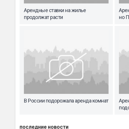
Арендные ставки на жилье
Аре
продолжат расти
но П
В России подорожала аренда комнат
Арен
под
последние новости