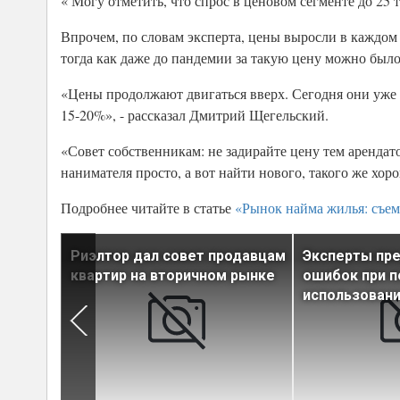
« Могу отметить, что спрос в ценовом сегменте до 25 
Впрочем, по словам эксперта, цены выросли в каждом с
тогда как даже до пандемии за такую цену можно было
«Цены продолжают двигаться вверх. Сегодня они уже 
15-20%», - рассказал Дмитрий Щегельский.
«Совет собственникам: не задирайте цену тем арендат
нанимателя просто, а вот найти нового, такого же хоро
Подробнее читайте в статье
«Рынок найма жилья: съем
рбурге
Риэлтор дал совет продавцам
Эксперты пр
18%
квартир на вторичном рынке
ошибок при п
использован