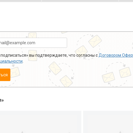
подписаться» вы подтверждаете, что согласны с
Договором Офер
циальности
.
ться
е»