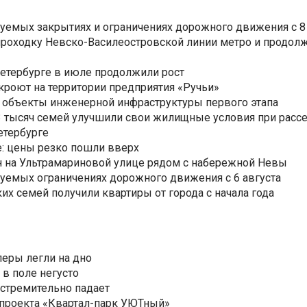
уемых закрытиях и ограничениях дорожного движения с 8 
роходку Невско-Василеостровской линии метро и продолж
Петербурге в июле продолжили рост
ткроют на территории предприятия «Ручьи»
 объекты инженерной инфраструктуры первого этапа
3,3 тысяч семей улучшили свои жилищные условия при расс
етербурге
: цены резко пошли вверх
н на Ультрамариновой улице рядом с набережной Невы
уемых ограничениях дорожного движения с 6 августа
ких семей получили квартиры от города с начала года
еры легли на дно
 в поле негусто
 стремительно падает
 проекта «Квартал-парк УЮТный»