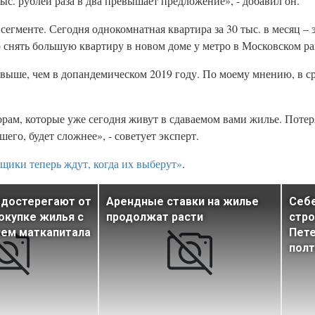
тыс. рублей раза в два превышает предложение», - добавил он.
егменте. Сегодня однокомнатная квартира за 30 тыс. в месяц – 
 снять большую квартиру в новом доме у метро в Московском ра
выше, чем в допандемическом 2019 году. По моему мнению, в ср
орам, которые уже сегодня живут в сдаваемом вами жилье. Поте
шего, будет сложнее», - советует эксперт.
щики теперь ждут, когда их выберут»
.
едостерегают от
Арендные ставки на жилье
Себ
окупке жилья с
продолжат расти
стро
ием маткапитала
Пете
полт