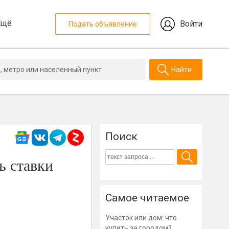
Ещё
Войти
Подать объявление
Найти
Поиск
ь ставки
Самое читаемое
Участок или дом: что
купить за городом?