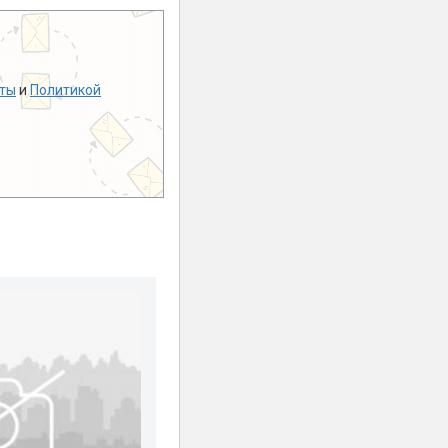
ты
и
Политикой