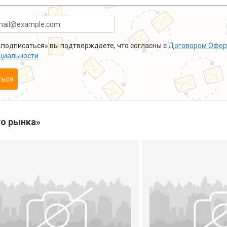
подписаться» вы подтверждаете, что согласны с
Договором Офер
циальности
.
ться
о рынка»