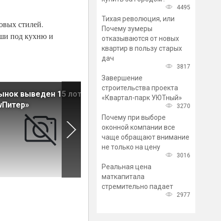
4495
Тихая революция, или
овых стилей.
Почему зумеры
иши под кухню и
отказываются от новых
квартир в пользу старых
дач
3817
Завершение
строительства проекта
ынок выведен 15 лот ЖК
На рынок вышел новый пул
«Квартал-парк УЮТный»
wПитер»
квартир в ЖК «Цивилизация
3270
Неве»
Почему при выборе
оконной компании все
чаще обращают внимание
не только на цену
3016
Реальная цена
маткапитала
стремительно падает
2977