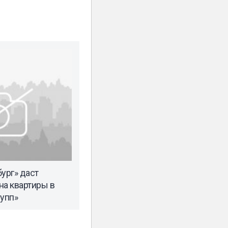
ург» даст
на квартиры в
рупп»