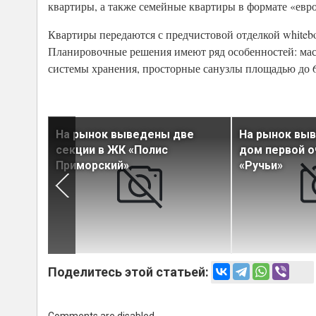
квартиры, а также семейные квартиры в формате «евр
Квартиры передаются с предчистовой отделкой whitebo
Планировочные решения имеют ряд особенностей: мас
системы хранения, просторные санузлы площадью до 6
На рынок выведены две
На рынок вы
й
секции в ЖК «Полис
дом первой 
са
Приморский»
«Ручьи»
Поделитесь этой статьей: